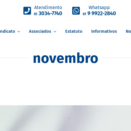
Atendimento
Whatsapp
3034-7740
9 9922-2840
61
61
indicato
Associados
Estatuto
Informativos
No
novembro