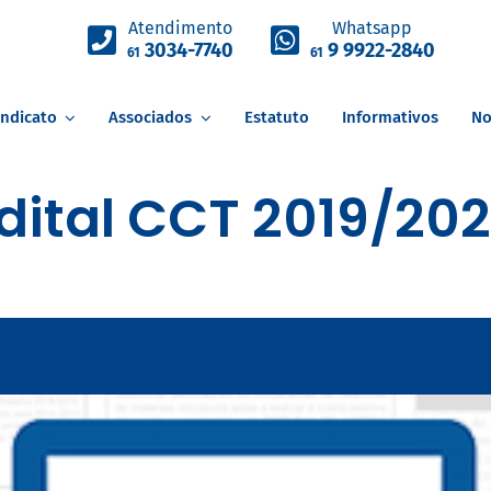
Atendimento
Whatsapp
3034-7740
9 9922-2840
61
61
indicato
Associados
Estatuto
Informativos
No
dital CCT 2019/20