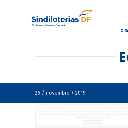
Ir
para
o
O S
conteúdo
E
26 / novembro / 2019